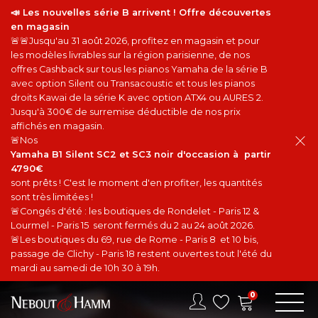
📣 Les nouvelles série B arrivent ! Offre découvertes
en magasin
🚨🚨Jusqu'au 31 août 2026, profitez en magasin et pour
les modèles livrables sur la région parisienne, de nos
offres Cashback sur tous les pianos Yamaha de la série B
avec option Silent ou Transacoustic et tous les pianos
droits Kawai de la série K avec option ATX4 ou AURES 2.
Jusqu'à 300€ de surremise déductible de nos prix
affichés en magasin.
🚨Nos
Yamaha B1 Silent SC2 et SC3 noir d'occasion à partir
4790€
sont prêts ! C'est le moment d'en profiter, les quantités
sont très limitées !
🚨Congés d'été : les boutiques de Rondelet - Paris 12 &
Lourmel - Paris 15 seront fermés du 2 au 24 août 2026.
🚨Les boutiques du 69, rue de Rome - Paris 8 et 10 bis,
passage de Clichy - Paris 18 restent ouvertes tout l'été du
mardi au samedi de 10h 30 à 19h.
0