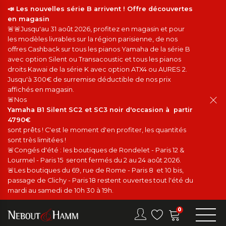
📣 Les nouvelles série B arrivent ! Offre découvertes
en magasin
🚨🚨Jusqu'au 31 août 2026, profitez en magasin et pour
les modèles livrables sur la région parisienne, de nos
offres Cashback sur tous les pianos Yamaha de la série B
avec option Silent ou Transacoustic et tous les pianos
droits Kawai de la série K avec option ATX4 ou AURES 2.
Jusqu'à 300€ de surremise déductible de nos prix
affichés en magasin.
🚨Nos
Yamaha B1 Silent SC2 et SC3 noir d'occasion à partir
4790€
sont prêts ! C'est le moment d'en profiter, les quantités
sont très limitées !
🚨Congés d'été : les boutiques de Rondelet - Paris 12 &
Lourmel - Paris 15 seront fermés du 2 au 24 août 2026.
🚨Les boutiques du 69, rue de Rome - Paris 8 et 10 bis,
passage de Clichy - Paris 18 restent ouvertes tout l'été du
mardi au samedi de 10h 30 à 19h.
0