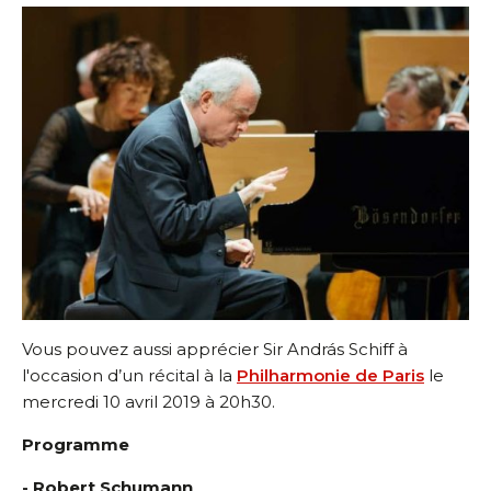
Vous pouvez aussi apprécier Sir András Schiff à
l'occasion d’un récital à la
Philharmonie de Paris
le
mercredi 10 avril 2019 à 20h30.
Programme
- Robert Schumann