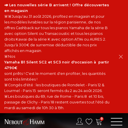
📣 Les nouvelles série B arrivent ! Offre découvertes
en magasin
🚨🚨Jusqu'au 31 août 2026, profitez en magasin et pour
les modèles livrables sur la région parisienne, de nos
offres Cashback sur tous les pianos Yamaha de la série B
avec option Silent ou Transacoustic et tous les pianos
droits Kawai de la série K avec option ATX4 ou AURES 2.
Jusqu'à 300€ de surremise déductible de nos prix
affichés en magasin.
🚨Nos
Yamaha B1 Silent SC2 et SC3 noir d'occasion à partir
4790€
sont prêts ! C'est le moment d'en profiter, les quantités
sont très limitées !
🚨Congés d'été : les boutiques de Rondelet - Paris 12 &
Lourmel - Paris 15 seront fermés du 2 au 24 août 2026.
🚨Les boutiques du 69, rue de Rome - Paris 8 et 10 bis,
passage de Clichy - Paris 18 restent ouvertes tout l'été du
mardi au samedi de 10h 30 à 19h.
0