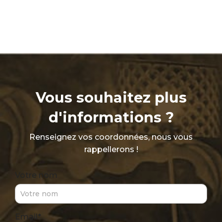
poussé au monde qui limite le
nombre de pianos que
Steingraeber est en mesure de
fournir. Mais c’est aussi pour cette
même raison qu’ils offrent autant
de plaisir et de performance!
Vous souhaitez plus
d'informations ?
Renseignez vos coordonnées, nous vous
rappellerons !
Votre nom
*
Email