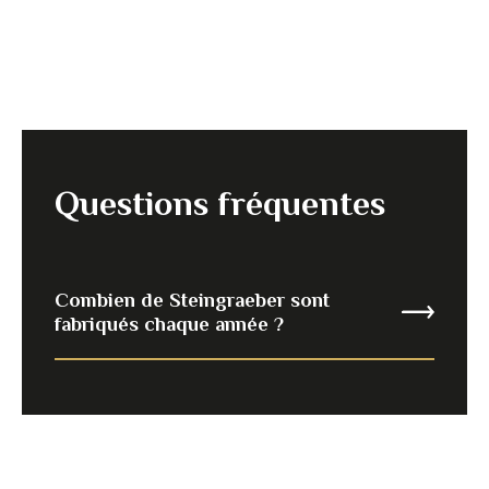
Questions fréquentes
Combien de Steingraeber sont
fabriqués chaque année ?
Steingraeber ne produit que 150
pianos par an en moyenne. C’est le
caractère artisanal de la
production, probablement le plus