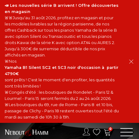
📣 Les nouvelles série B arrivent ! Offre découvertes
en magasin
🚨🚨Jusqu'au 31 août 2026, profitez en magasin et pour
les modèles livrables sur la région parisienne, de nos
offres Cashback sur tous les pianos Yamaha de la série B
avec option Silent ou Transacoustic et tous les pianos
droits Kawai de la série K avec option ATX4 ou AURES 2.
Jusqu'à 300€ de surremise déductible de nos prix
affichés en magasin.
🚨Nos
Yamaha B1 Silent SC2 et SC3 noir d'occasion à partir
4790€
sont prêts ! C'est le moment d'en profiter, les quantités
sont très limitées !
🚨Congés d'été : les boutiques de Rondelet - Paris 12 &
Lourmel - Paris 15 seront fermés du 2 au 24 août 2026.
🚨Les boutiques du 69, rue de Rome - Paris 8 et 10 bis,
passage de Clichy - Paris 18 restent ouvertes tout l'été du
mardi au samedi de 10h 30 à 19h.
0