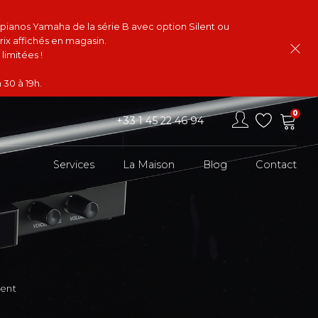
s pianos Yamaha de la série B avec option Silent ou
rix affichés en magasin.
limitées !
 30 à 19h.
0
+33 1 45 22 46 94
Services
La Maison
Blog
Contact
lent