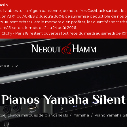
asin
 livrables sur la région parisienne, de nos offres Cashback sur tous le
option ATX4 ou AURES 2. Jusqu'à 300€ de surremise déductible de nos p
4790€
sont prêts ! C'est le moment d'en profiter, les quantités sont très 
aris 15 seront fermés du 2 au 24 août 2026.
Clichy - Paris 18 restent ouvertes tout l'été du mardi au samedi de 10h
asions
Pianos Yamaha Silent
ueil
/
Nos marques de pianos neufs
/
Yamaha
/
Piano Yamaha Si