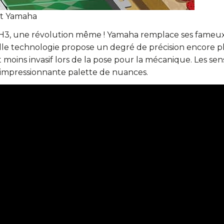
nt Yamaha
SH3, une révolution même ! Yamaha remplace ses fameux 
elle technologie propose un degré de précision encore 
oins invasif lors de la pose pour la mécanique. Les sens
e impressionnante palette de nuances.