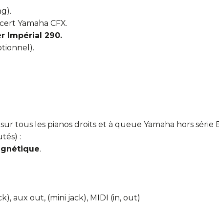
g).
ncert Yamaha CFX.
r Impérial 290.
tionnel).
sur tous les pianos droits et à queue Yamaha hors série 
tés) :
agnétique
.
), aux out, (mini jack), MIDI (in, out)