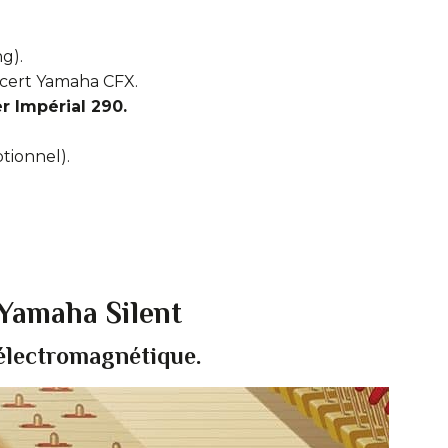
g).
ncert Yamaha CFX.
r Impérial 290.
tionnel).
 Yamaha Silent
 électromagnétique.