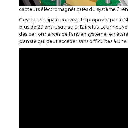
capteurs éléctromagnétiques du système Sile
C'est la principale nouveauté proposée par le 
plus de 20 ans jusqu'au SH2 inclus. Leur nouv
des performances de l'ancien système) en étant m
pianiste qui peut accéder sans difficultés à un