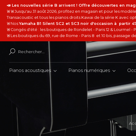
📣 Les nouvelles série B arrivent ! Offre découvertes en mag
🚨🚨Jusqu'au 31 août 2026, profitez en magasin et pour les modèles
Transacoustic et tous les pianos droits Kawai de la série K avec 
🚨Nos
Yamaha B1 Silent SC2 et SC3 noir d'occasion à partir 
🚨Congés d'été : les boutiques de Rondelet - Paris 12 & Lourmel - P
🚨Les boutiques du 69, rue de Rome - Paris 8 et 10 bis, passage de 
Pianos acoustiques
Pianos numériques
Occ
Acc