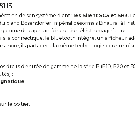
 SH3
ration de son système silent :
les Silent SC3 et SH3.
L
du piano Bosendorfer Impérial désormais Binaural à l'ins
e gamme de capteurs à induction éléctromagnétique.
euls la connectique, le bluetooth intégré, un afficheur 
endu sonore, ils partagent la même technologie pour unrés
nos droits d’entrée de gamme de la série B (B10, B20 et B
tés) :
agnétique
.
r le boitier.