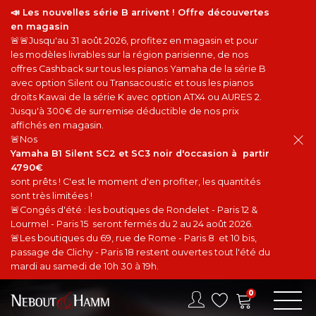
📣 Les nouvelles série B arrivent ! Offre découvertes
en magasin
🚨🚨Jusqu'au 31 août 2026, profitez en magasin et pour
les modèles livrables sur la région parisienne, de nos
offres Cashback sur tous les pianos Yamaha de la série B
avec option Silent ou Transacoustic et tous les pianos
droits Kawai de la série K avec option ATX4 ou AURES 2.
Jusqu'à 300€ de surremise déductible de nos prix
affichés en magasin.
🚨Nos
Yamaha B1 Silent SC2 et SC3 noir d'occasion à partir
4790€
sont prêts ! C'est le moment d'en profiter, les quantités
sont très limitées !
🚨Congés d'été : les boutiques de Rondelet - Paris 12 &
Lourmel - Paris 15 seront fermés du 2 au 24 août 2026.
🚨Les boutiques du 69, rue de Rome - Paris 8 et 10 bis,
passage de Clichy - Paris 18 restent ouvertes tout l'été du
mardi au samedi de 10h 30 à 19h.
0