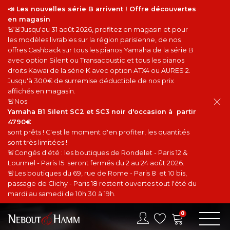
📣 Les nouvelles série B arrivent ! Offre découvertes
en magasin
🚨🚨Jusqu'au 31 août 2026, profitez en magasin et pour
les modèles livrables sur la région parisienne, de nos
offres Cashback sur tous les pianos Yamaha de la série B
avec option Silent ou Transacoustic et tous les pianos
droits Kawai de la série K avec option ATX4 ou AURES 2.
Jusqu'à 300€ de surremise déductible de nos prix
affichés en magasin.
🚨Nos
Yamaha B1 Silent SC2 et SC3 noir d'occasion à partir
4790€
sont prêts ! C'est le moment d'en profiter, les quantités
sont très limitées !
🚨Congés d'été : les boutiques de Rondelet - Paris 12 &
Lourmel - Paris 15 seront fermés du 2 au 24 août 2026.
🚨Les boutiques du 69, rue de Rome - Paris 8 et 10 bis,
passage de Clichy - Paris 18 restent ouvertes tout l'été du
mardi au samedi de 10h 30 à 19h.
0