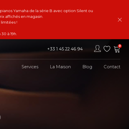
s pianos Yamaha de la série B avec option Silent ou
rix affichés en magasin.
limitées !
 30 à 19h.
0
+33 1 45 22 46 94
Services
La Maison
Blog
Contact
)