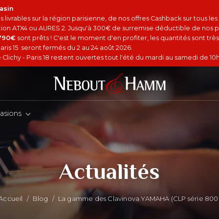
asin
 livrables sur la région parisienne, de nos offres Cashback sur tous le
option ATX4 ou AURES 2. Jusqu'à 300€ de surremise déductible de nos p
4790€
sont prêts ! C'est le moment d'en profiter, les quantités sont très 
aris 15 seront fermés du 2 au 24 août 2026.
Clichy - Paris 18 restent ouvertes tout l'été du mardi au samedi de 10h
asions
Actualités
Accueil
/
Blog
/
La gamme des Clavinova YAMAHA (CLP série 800