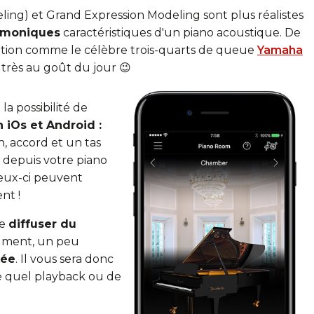
ing) et Grand Expression Modeling sont plus réalistes
armoniques
caractéristiques d'un piano acoustique. De
ition comme le célèbre trois-quarts de queue
Yamaha
 très au goût du jour 😉
la possibilité de
n iOs et Android :
, accord et un tas
 depuis votre piano
ceux-ci peuvent
nt !
de
diffuser du
rument, un peu
tée
. Il vous sera donc
e quel playback ou de