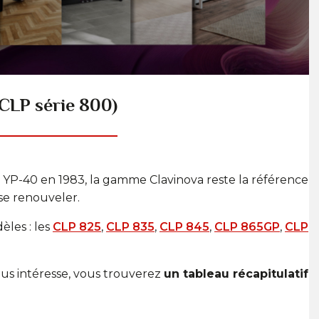
CLP série 800)
a YP-40 en 1983, la gamme Clavinova reste la référence
se renouveler.
les : les
CLP 825
,
CLP 835
,
CLP 845
,
CLP 865GP
,
CLP
ça vous intéresse, vous trouverez
un tableau récapitulatif