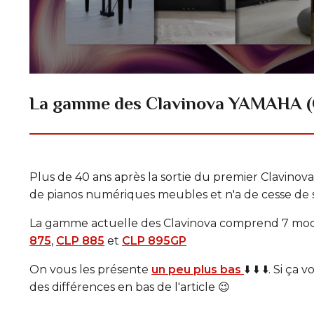
La gamme des Clavinova YAMAHA (
Plus de 40 ans après la sortie du premier Clavinov
de pianos numériques meubles et n'a de cesse de 
La gamme actuelle des Clavinova comprend 7 modè
875
,
CLP 885
et
CLP 895GP
On vous les présente
un peu plus bas
⬇️ ⬇️ ⬇️. Si 
des différences en bas de l'article 😉