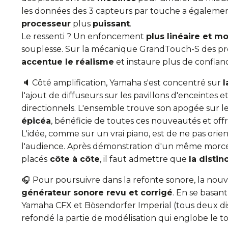
les données des 3 capteurs par touche a égalemen
processeur
plus
puissant
.
Le ressenti ? Un enfoncement
plus linéaire et m
souplesse. Sur la mécanique GrandTouch-S des pre
accentue le réalisme
et instaure plus de confianc
🔈 Côté amplification, Yamaha s'est concentré sur
l
l'ajout de diffuseurs sur les pavillons d'enceintes
directionnels. L'ensemble trouve son apogée sur l
épicéa
, bénéficie de toutes ces nouveautés et off
L'idée, comme sur un vrai piano, est de ne pas orie
l'audience. Après démonstration d'un même morc
placés
côte à côte
, il faut admettre que
la distin
🎧 Pour poursuivre dans la refonte sonore, la n
générateur sonore revu et corrigé
. En se basant
Yamaha CFX et Bösendorfer Imperial (tous deux d
refondé la partie de modélisation qui englobe le to