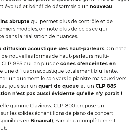
t évolué et bénéficie désormais d'un
nouveau
oins abrupte
qui permet plus de contrôle et de
miers modèles, on note plus de poids ce qui
e dans la réalisation de nuances.
a diffusion acoustique des haut-parleurs
. On note
 et de nouvelles formes de haut-parleurs multi-
e CLP-885 qui, en plus de
cônes d'enceintes en
re une diffusion acoustique totalement bluffante.
nter uniquement le son vers le pianiste mais aussi vers
eau joué sur un
quart de queue
et
un
CLP 885
ction n'est pas aussi évidente qu'elle n'y paraît !
ouvelle gamme Clavinova CLP-800 propose un
 sur les solides échantillons de piano de concert
isponibles en
Binaural
), Yamaha a complètement
ut.