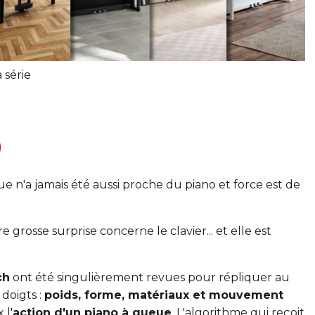
 série
0
 n'a jamais été aussi proche du piano et force est de
 grosse surprise concerne le clavier... et elle est
ch
ont été singulièrement revues pour répliquer au
 doigts :
poids, forme, matériaux et mouvement
 l'
action d'un piano à queue
. L'algorithme qui reçoit