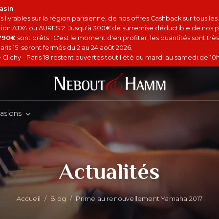
asin
 livrables sur la région parisienne, de nos offres Cashback sur tous le
option ATX4 ou AURES 2. Jusqu'à 300€ de surremise déductible de nos p
4790€
sont prêts ! C'est le moment d'en profiter, les quantités sont très 
aris 15 seront fermés du 2 au 24 août 2026.
Clichy - Paris 18 restent ouvertes tout l'été du mardi au samedi de 10h
asions
Actualités
Accueil
/
Blog
/
Prime au renouvellement Yamaha 2017