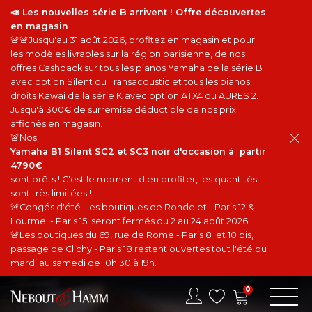
📣 Les nouvelles série B arrivent ! Offre découvertes
en magasin
🚨🚨Jusqu'au 31 août 2026, profitez en magasin et pour
les modèles livrables sur la région parisienne, de nos
offres Cashback sur tous les pianos Yamaha de la série B
avec option Silent ou Transacoustic et tous les pianos
droits Kawai de la série K avec option ATX4 ou AURES 2.
Jusqu'à 300€ de surremise déductible de nos prix
affichés en magasin.
🚨Nos
Yamaha B1 Silent SC2 et SC3 noir d'occasion à partir
4790€
sont prêts ! C'est le moment d'en profiter, les quantités
sont très limitées !
🚨Congés d'été : les boutiques de Rondelet - Paris 12 &
Lourmel - Paris 15 seront fermés du 2 au 24 août 2026.
🚨Les boutiques du 69, rue de Rome - Paris 8 et 10 bis,
passage de Clichy - Paris 18 restent ouvertes tout l'été du
mardi au samedi de 10h 30 à 19h.
0