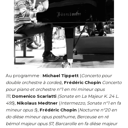
Au programme :
Michael Tippett
(
Concerto pour
double orchestre à cordes
),
Frédéric Chopin
Concerto
pour piano et orchestre n°1 en mi mineur opus
111
,
Domenico Scarlatti
(Sonate en La Majeur K. 24 L.
495
),
Nikolaus Medtner
(
Intermezzo, Sonate n°1 en fa
mineur opus 5
),
Frédéric Chopin
(
Nocturne n°20 en
do dièse mineur opus posthume
,
Berceuse en ré
bémol majeur opus 57, Barcarolle en fa dièse majeur