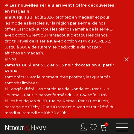
📣 Les nouvelles série B arrivent ! Offre découvertes
en magasin
🚨🚨Jusqu'au 31 août 2026, profitez en magasin et pour
les modèles livrables sur la région parisienne, de nos
offres Cashback sur tous les pianos Yamaha de la série B
avec option Silent ou Transacoustic et tous les pianos
droits Kawai de la série K avec option ATX4 ou AURES 2.
Jusqu'à 300€ de surremise déductible de nos prix
affichés en magasin.
🚨Nos
Yamaha B1 Silent SC2 et SC3 noir d'occasion à partir
4790€
sont prêts ! C'est le moment d'en profiter, les quantités
sont très limitées !
🚨Congés d'été : les boutiques de Rondelet - Paris 12 &
Lourmel - Paris 15 seront fermés du 2 au 24 août 2026.
🚨Les boutiques du 69, rue de Rome - Paris 8 et 10 bis,
passage de Clichy - Paris 18 restent ouvertes tout l'été du
mardi au samedi de 10h 30 à 19h.
0