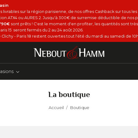
asin
 livrables sur la région parisienne, de nos offres Cashback sur tous le
option ATX4 ou AURES 2. Jusqu'à 300€ de surremise déductible de nos p
4790€
sont prêts ! C'est le moment d'en profiter, les quantités sont très 
aris 15 seront fermés du 2 au 24 août 2026.
Clichy - Paris 18 restent ouvertes tout l'été du mardi au samedi de 10h
asions
La boutique
Accueil
/
Boutique