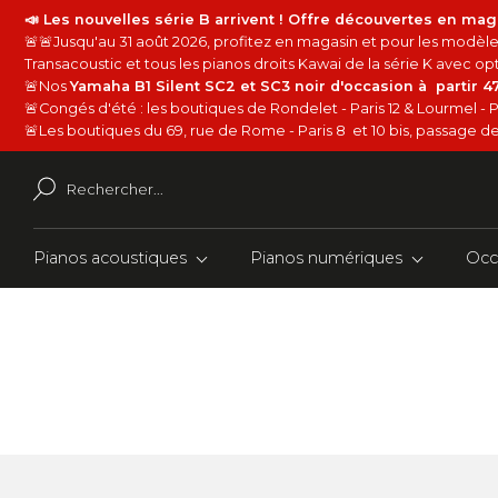
📣 Les nouvelles série B arrivent ! Offre découvertes en mag
🚨🚨Jusqu'au 31 août 2026, profitez en magasin et pour les modèles
Transacoustic et tous les pianos droits Kawai de la série K avec 
🚨Nos
Yamaha B1 Silent SC2 et SC3 noir d'occasion à partir 
🚨Congés d'été : les boutiques de Rondelet - Paris 12 & Lourmel - P
🚨Les boutiques du 69, rue de Rome - Paris 8 et 10 bis, passage de 
Pianos acoustiques
Pianos numériques
Occ