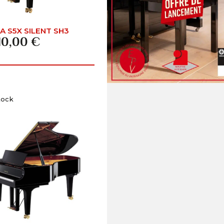
 S5X SILENT SH3
10,00 €
tock