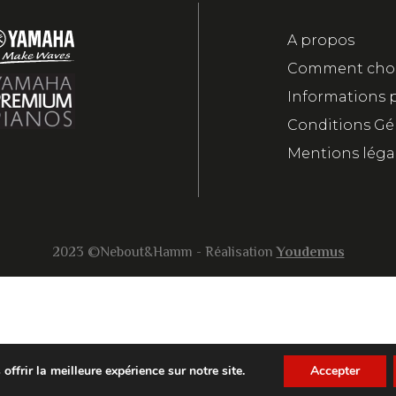
A propos
Comment chois
Informations 
Conditions Gé
Mentions léga
2023 ©Nebout&Hamm - Réalisation
Youdemus
ffrir la meilleure expérience sur notre site.
Accepter