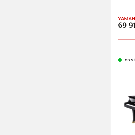
YAMAHA
69 9
en s