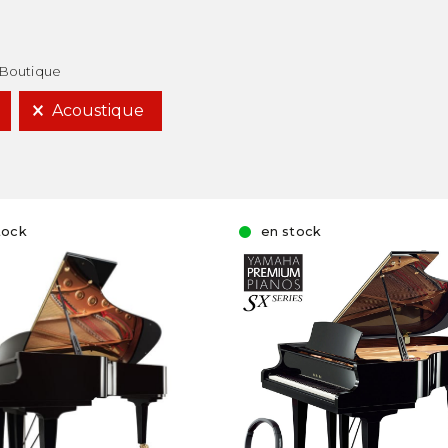
Boutique
Acoustique
tock
en stock