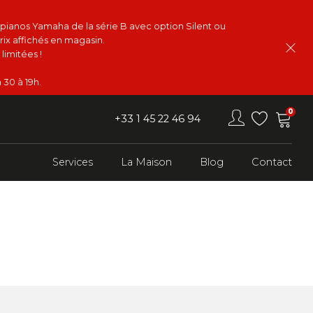
s pianos Yamaha de la série B avec option Silent ou
rix affichés en magasin.
limitées !
 30 à 19h.
0
+33 1 45 22 46 94
Services
La Maison
Blog
Contact