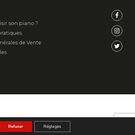
ir son piano ?
pratiques
nérales de Vente
les
Refuser
Réglages