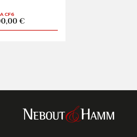
A CF6
00,00 €