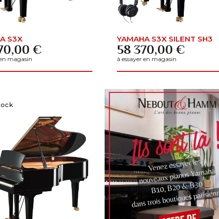
A S3X
YAMAHA S3X SILENT SH3
70,00 €
58 370,00 €
 en magasin
à essayer en magasin
tock