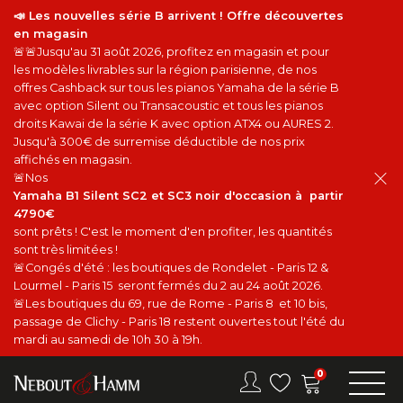
📣 Les nouvelles série B arrivent ! Offre découvertes
en magasin
🚨🚨Jusqu'au 31 août 2026, profitez en magasin et pour
les modèles livrables sur la région parisienne, de nos
offres Cashback sur tous les pianos Yamaha de la série B
avec option Silent ou Transacoustic et tous les pianos
droits Kawai de la série K avec option ATX4 ou AURES 2.
Jusqu'à 300€ de surremise déductible de nos prix
affichés en magasin.
🚨Nos
Yamaha B1 Silent SC2 et SC3 noir d'occasion à partir
4790€
sont prêts ! C'est le moment d'en profiter, les quantités
sont très limitées !
🚨Congés d'été : les boutiques de Rondelet - Paris 12 &
Lourmel - Paris 15 seront fermés du 2 au 24 août 2026.
🚨Les boutiques du 69, rue de Rome - Paris 8 et 10 bis,
passage de Clichy - Paris 18 restent ouvertes tout l'été du
mardi au samedi de 10h 30 à 19h.
0