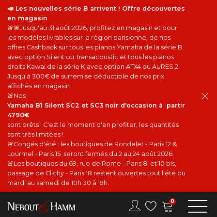
📣 Les nouvelles série B arrivent ! Offre découvertes
en magasin
🚨🚨Jusqu'au 31 août 2026, profitez en magasin et pour
les modèles livrables sur la région parisienne, de nos
offres Cashback sur tous les pianos Yamaha de la série B
avec option Silent ou Transacoustic et tous les pianos
droits Kawai de la série K avec option ATX4 ou AURES 2.
Jusqu'à 300€ de surremise déductible de nos prix
affichés en magasin.
🚨Nos
Yamaha B1 Silent SC2 et SC3 noir d'occasion à partir
4790€
sont prêts ! C'est le moment d'en profiter, les quantités
sont très limitées !
🚨Congés d'été : les boutiques de Rondelet - Paris 12 &
Lourmel - Paris 15 seront fermés du 2 au 24 août 2026.
🚨Les boutiques du 69, rue de Rome - Paris 8 et 10 bis,
passage de Clichy - Paris 18 restent ouvertes tout l'été du
mardi au samedi de 10h 30 à 19h.
0