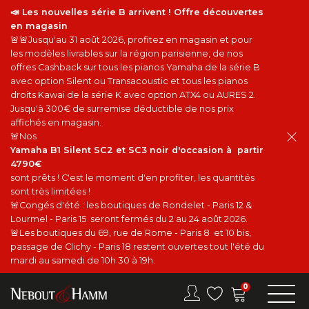
📣 Les nouvelles série B arrivent ! Offre découvertes
en magasin
🚨🚨Jusqu'au 31 août 2026, profitez en magasin et pour
les modèles livrables sur la région parisienne, de nos
offres Cashback sur tous les pianos Yamaha de la série B
avec option Silent ou Transacoustic et tous les pianos
droits Kawai de la série K avec option ATX4 ou AURES 2.
Jusqu'à 300€ de surremise déductible de nos prix
affichés en magasin.
🚨Nos
Yamaha B1 Silent SC2 et SC3 noir d'occasion à partir
4790€
sont prêts ! C'est le moment d'en profiter, les quantités
sont très limitées !
🚨Congés d'été : les boutiques de Rondelet - Paris 12 &
Lourmel - Paris 15 seront fermés du 2 au 24 août 2026.
🚨Les boutiques du 69, rue de Rome - Paris 8 et 10 bis,
passage de Clichy - Paris 18 restent ouvertes tout l'été du
mardi au samedi de 10h 30 à 19h.
0