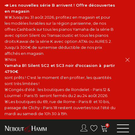
📣 Les nouvelles série B arrivent ! Offre découvertes
en magasin
🚨🚨Jusqu'au 31 août 2026, profitez en magasin et pour
les modèles livrables sur la région parisienne, de nos
offres Cashback sur tous les pianos Yamaha de la série B
avec option Silent ou Transacoustic et tous les pianos
droits Kawai de la série K avec option ATX4 ou AURES 2.
Jusqu'à 300€ de surremise déductible de nos prix
affichés en magasin.
🚨Nos
Yamaha B1 Silent SC2 et SC3 noir d'occasion à partir
4790€
sont prêts ! C'est le moment d'en profiter, les quantités
sont très limitées !
🚨Congés d'été : les boutiques de Rondelet - Paris 12 &
Lourmel - Paris 15 seront fermés du 2 au 24 août 2026.
🚨Les boutiques du 69, rue de Rome - Paris 8 et 10 bis,
passage de Clichy - Paris 18 restent ouvertes tout l'été du
mardi au samedi de 10h 30 à 19h.
0