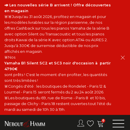
📣 Les nouvelles série B arrivent ! Offre découvertes
en magasin
🚨🚨Jusqu'au 31 août 2026, profitez en magasin et pour
les modèles livrables sur la région parisienne, de nos
offres Cashback sur tous les pianos Yamaha de la série B
avec option Silent ou Transacoustic et tous les pianos
droits Kawai de la série K avec option ATX4 ou AURES 2.
Jusqu'à 300€ de surremise déductible de nos prix
affichés en magasin.
🚨Nos
Yamaha B1 Silent SC2 et SC3 noir d'occasion à partir
4790€
sont prêts ! C'est le moment d'en profiter, les quantités
sont très limitées !
🚨Congés d'été : les boutiques de Rondelet - Paris 12 &
Lourmel - Paris 15 seront fermés du 2 au 24 août 2026.
🚨Les boutiques du 69, rue de Rome - Paris 8 et 10 bis,
passage de Clichy - Paris 18 restent ouvertes tout l'été du
mardi au samedi de 10h 30 à 19h.
0