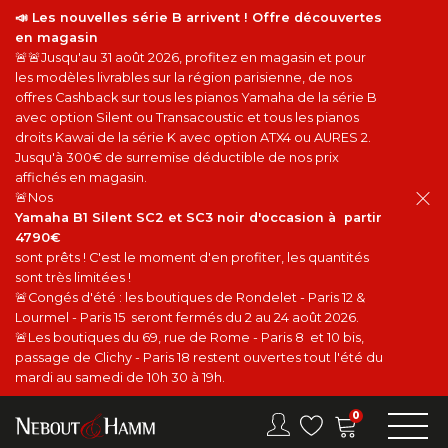
📣 Les nouvelles série B arrivent ! Offre découvertes
en magasin
🚨🚨Jusqu'au 31 août 2026, profitez en magasin et pour
les modèles livrables sur la région parisienne, de nos
offres Cashback sur tous les pianos Yamaha de la série B
avec option Silent ou Transacoustic et tous les pianos
droits Kawai de la série K avec option ATX4 ou AURES 2.
Jusqu'à 300€ de surremise déductible de nos prix
affichés en magasin.
🚨Nos
Yamaha B1 Silent SC2 et SC3 noir d'occasion à partir
4790€
sont prêts ! C'est le moment d'en profiter, les quantités
sont très limitées !
🚨Congés d'été : les boutiques de Rondelet - Paris 12 &
Lourmel - Paris 15 seront fermés du 2 au 24 août 2026.
🚨Les boutiques du 69, rue de Rome - Paris 8 et 10 bis,
passage de Clichy - Paris 18 restent ouvertes tout l'été du
mardi au samedi de 10h 30 à 19h.
0