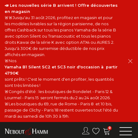
📣 Les nouvelles série B arrivent ! Offre découvertes
en magasin
🚨🚨Jusqu'au 31 août 2026, profitez en magasin et pour
les modèles livrables sur la région parisienne, de nos
offres Cashback sur tous les pianos Yamaha de la série B
avec option Silent ou Transacoustic et tous les pianos
droits Kawai de la série K avec option ATX4 ou AURES 2.
Jusqu'à 300€ de surremise déductible de nos prix
affichés en magasin.
🚨Nos
Yamaha B1 Silent SC2 et SC3 noir d'occasion à partir
4790€
sont prêts ! C'est le moment d'en profiter, les quantités
sont très limitées !
🚨Congés d'été : les boutiques de Rondelet - Paris 12 &
Lourmel - Paris 15 seront fermés du 2 au 24 août 2026.
🚨Les boutiques du 69, rue de Rome - Paris 8 et 10 bis,
passage de Clichy - Paris 18 restent ouvertes tout l'été du
mardi au samedi de 10h 30 à 19h.
0