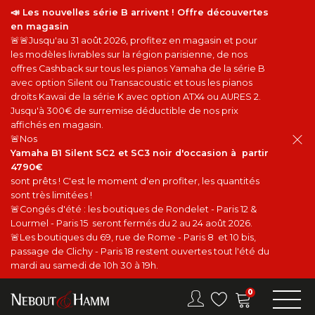
📣 Les nouvelles série B arrivent ! Offre découvertes
en magasin
🚨🚨Jusqu'au 31 août 2026, profitez en magasin et pour
les modèles livrables sur la région parisienne, de nos
offres Cashback sur tous les pianos Yamaha de la série B
avec option Silent ou Transacoustic et tous les pianos
droits Kawai de la série K avec option ATX4 ou AURES 2.
Jusqu'à 300€ de surremise déductible de nos prix
affichés en magasin.
🚨Nos
Yamaha B1 Silent SC2 et SC3 noir d'occasion à partir
4790€
sont prêts ! C'est le moment d'en profiter, les quantités
sont très limitées !
🚨Congés d'été : les boutiques de Rondelet - Paris 12 &
Lourmel - Paris 15 seront fermés du 2 au 24 août 2026.
🚨Les boutiques du 69, rue de Rome - Paris 8 et 10 bis,
passage de Clichy - Paris 18 restent ouvertes tout l'été du
mardi au samedi de 10h 30 à 19h.
0