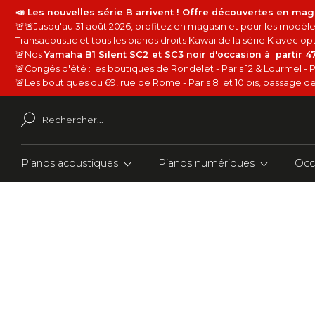
📣 Les nouvelles série B arrivent ! Offre découvertes en mag
🚨🚨Jusqu'au 31 août 2026, profitez en magasin et pour les modèles
Transacoustic et tous les pianos droits Kawai de la série K avec 
🚨Nos
Yamaha B1 Silent SC2 et SC3 noir d'occasion à partir 
🚨Congés d'été : les boutiques de Rondelet - Paris 12 & Lourmel - P
🚨Les boutiques du 69, rue de Rome - Paris 8 et 10 bis, passage de 
Pianos acoustiques
Pianos numériques
Occ