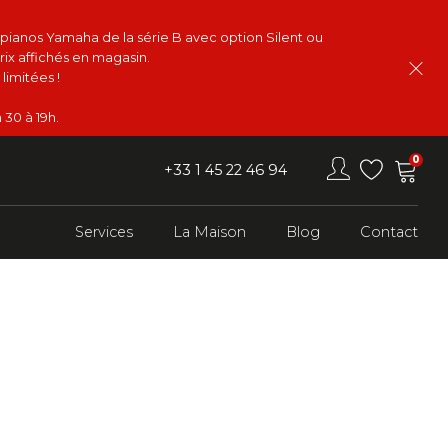
s pianos Yamaha de la série B avec option Silent ou
rix affichés en magasin.
limitées !
 30 à 19h.
0
+33 1 45 22 46 94
Services
La Maison
Blog
Contact