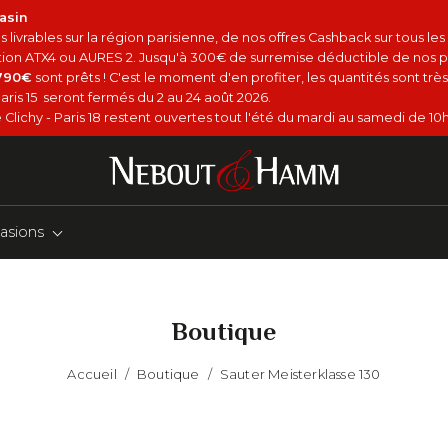
asin
 livrables sur la région parisienne, de nos offres Cashback sur tous le
option ATX4 ou AURES 2. Jusqu'à 300€ de surremise déductible de nos p
4790€
sont prêts ! C'est le moment d'en profiter, les quantités sont très 
aris 15 seront fermés du 2 au 24 août 2026.
Clichy - Paris 18 restent ouvertes tout l'été du mardi au samedi de 10h
asions
Boutique
Accueil
/
Boutique
/
Sauter Meisterklasse 130