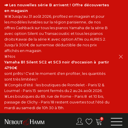
📣 Les nouvelles série B arrivent ! Offre découvertes
en magasin
🚨🚨Jusqu'au 31 août 2026, profitez en magasin et pour
les modèles livrables sur la région parisienne, de nos
offres Cashback sur tous les pianos Yamaha de la série B
avec option Silent ou Transacoustic et tous les pianos
droits Kawai de la série K avec option ATX4 ou AURES 2.
Jusqu'à 300€ de surremise déductible de nos prix
affichés en magasin.
🚨Nos
Yamaha B1 Silent SC2 et SC3 noir d'occasion à partir
4790€
sont prêts ! C'est le moment d'en profiter, les quantités
sont très limitées !
🚨Congés d'été : les boutiques de Rondelet - Paris 12 &
Lourmel - Paris 15 seront fermés du 2 au 24 août 2026.
🚨Les boutiques du 69, rue de Rome - Paris 8 et 10 bis,
passage de Clichy - Paris 18 restent ouvertes tout l'été du
mardi au samedi de 10h 30 à 19h.
0