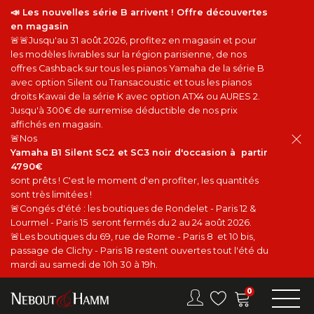
📣 Les nouvelles série B arrivent ! Offre découvertes
en magasin
🚨🚨Jusqu'au 31 août 2026, profitez en magasin et pour
les modèles livrables sur la région parisienne, de nos
offres Cashback sur tous les pianos Yamaha de la série B
avec option Silent ou Transacoustic et tous les pianos
droits Kawai de la série K avec option ATX4 ou AURES 2.
Jusqu'à 300€ de surremise déductible de nos prix
affichés en magasin.
🚨Nos
Yamaha B1 Silent SC2 et SC3 noir d'occasion à partir
4790€
sont prêts ! C'est le moment d'en profiter, les quantités
sont très limitées !
🚨Congés d'été : les boutiques de Rondelet - Paris 12 &
Lourmel - Paris 15 seront fermés du 2 au 24 août 2026.
🚨Les boutiques du 69, rue de Rome - Paris 8 et 10 bis,
passage de Clichy - Paris 18 restent ouvertes tout l'été du
mardi au samedi de 10h 30 à 19h.
0