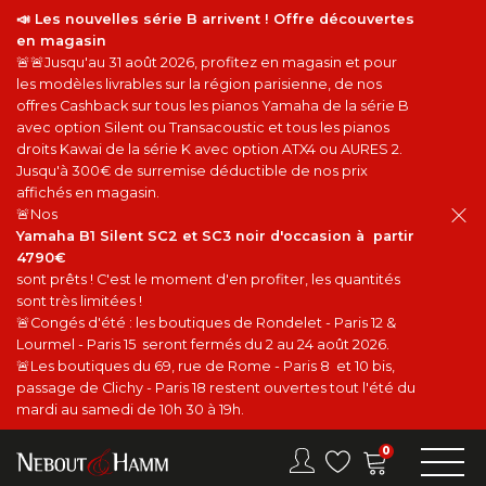
📣 Les nouvelles série B arrivent ! Offre découvertes
en magasin
🚨🚨Jusqu'au 31 août 2026, profitez en magasin et pour
les modèles livrables sur la région parisienne, de nos
offres Cashback sur tous les pianos Yamaha de la série B
avec option Silent ou Transacoustic et tous les pianos
droits Kawai de la série K avec option ATX4 ou AURES 2.
Jusqu'à 300€ de surremise déductible de nos prix
affichés en magasin.
🚨Nos
Yamaha B1 Silent SC2 et SC3 noir d'occasion à partir
4790€
sont prêts ! C'est le moment d'en profiter, les quantités
sont très limitées !
🚨Congés d'été : les boutiques de Rondelet - Paris 12 &
Lourmel - Paris 15 seront fermés du 2 au 24 août 2026.
🚨Les boutiques du 69, rue de Rome - Paris 8 et 10 bis,
passage de Clichy - Paris 18 restent ouvertes tout l'été du
mardi au samedi de 10h 30 à 19h.
0