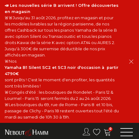
📣 Les nouvelles série B arrivent ! Offre découvertes
en magasin
🚨🚨Jusqu'au 31 août 2026, profitez en magasin et pour
les modèles livrables sur la région parisienne, de nos
offres Cashback sur tous les pianos Yamaha de la série B
avec option Silent ou Transacoustic et tous les pianos
droits Kawai de la série K avec option ATX4 ou AURES 2.
Jusqu'à 300€ de surremise déductible de nos prix
affichés en magasin.
🚨Nos
Yamaha B1 Silent SC2 et SC3 noir d'occasion à partir
4790€
sont prêts ! C'est le moment d'en profiter, les quantités
sont très limitées !
🚨Congés d'été : les boutiques de Rondelet - Paris 12 &
Lourmel - Paris 15 seront fermés du 2 au 24 août 2026.
🚨Les boutiques du 69, rue de Rome - Paris 8 et 10 bis,
passage de Clichy - Paris 18 restent ouvertes tout l'été du
mardi au samedi de 10h 30 à 19h.
0