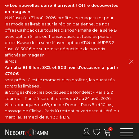
📣 Les nouvelles série B arrivent ! Offre découvertes
en magasin
🚨🚨Jusqu'au 31 août 2026, profitez en magasin et pour
les modèles livrables sur la région parisienne, de nos
offres Cashback sur tous les pianos Yamaha de la série B
avec option Silent ou Transacoustic et tous les pianos
droits Kawai de la série K avec option ATX4 ou AURES 2.
Jusqu'à 300€ de surremise déductible de nos prix
affichés en magasin.
🚨Nos
Yamaha B1 Silent SC2 et SC3 noir d'occasion à partir
4790€
sont prêts ! C'est le moment d'en profiter, les quantités
sont très limitées !
🚨Congés d'été : les boutiques de Rondelet - Paris 12 &
Lourmel - Paris 15 seront fermés du 2 au 24 août 2026.
🚨Les boutiques du 69, rue de Rome - Paris 8 et 10 bis,
passage de Clichy - Paris 18 restent ouvertes tout l'été du
mardi au samedi de 10h 30 à 19h.
0