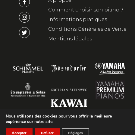
A propos
Comment choisir son piano ?
Informations pratiques
Conditions Générales de Vente
Mentions légales
Nous utilisons des cookies pour vous offrir la meilleure
expérience sur notre site.
Accepter
Refuser
Réglages
2023 ©Nebout&Hamm - Réalisation
Youdemus