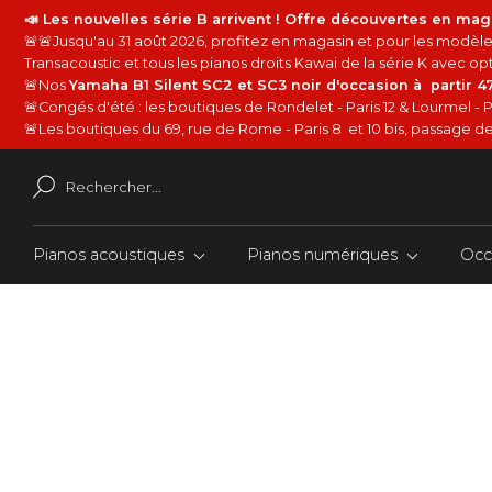
📣 Les nouvelles série B arrivent ! Offre découvertes en mag
🚨🚨Jusqu'au 31 août 2026, profitez en magasin et pour les modèles
Transacoustic et tous les pianos droits Kawai de la série K avec 
🚨Nos
Yamaha B1 Silent SC2 et SC3 noir d'occasion à partir 
🚨Congés d'été : les boutiques de Rondelet - Paris 12 & Lourmel - P
🚨Les boutiques du 69, rue de Rome - Paris 8 et 10 bis, passage de 
Pianos acoustiques
Pianos numériques
Occ