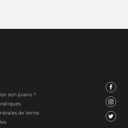
ir son piano ?
pratiques
nérales de Vente
les