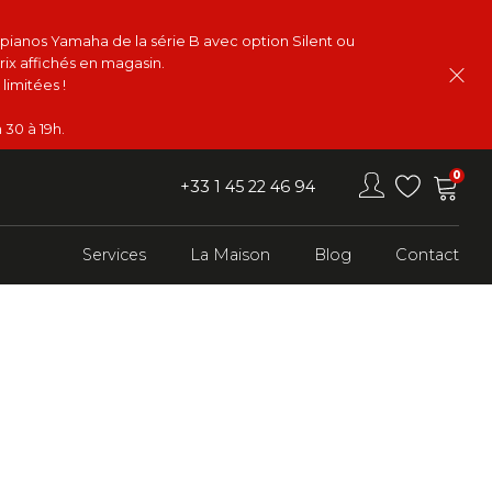
s pianos Yamaha de la série B avec option Silent ou
rix affichés en magasin.
limitées !
 30 à 19h.
0
+33 1 45 22 46 94
Services
La Maison
Blog
Contact