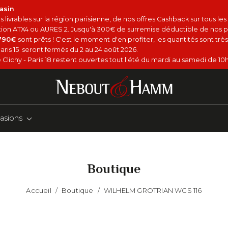
asin
 livrables sur la région parisienne, de nos offres Cashback sur tous le
option ATX4 ou AURES 2. Jusqu'à 300€ de surremise déductible de nos p
4790€
sont prêts ! C'est le moment d'en profiter, les quantités sont très 
aris 15 seront fermés du 2 au 24 août 2026.
Clichy - Paris 18 restent ouvertes tout l'été du mardi au samedi de 10h
asions
Boutique
Accueil
/
Boutique
/
WILHELM GROTRIAN WGS 116