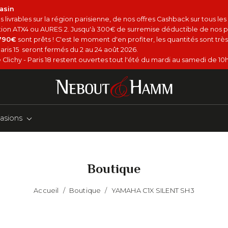
asin
 livrables sur la région parisienne, de nos offres Cashback sur tous le
option ATX4 ou AURES 2. Jusqu'à 300€ de surremise déductible de nos p
4790€
sont prêts ! C'est le moment d'en profiter, les quantités sont très 
aris 15 seront fermés du 2 au 24 août 2026.
Clichy - Paris 18 restent ouvertes tout l'été du mardi au samedi de 10h
asions
Boutique
Accueil
/
Boutique
/
YAMAHA C1X SILENT SH3