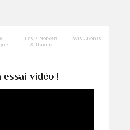
e
Les + Nebout
Avis Clients
que
& Hamm
essai vidéo !