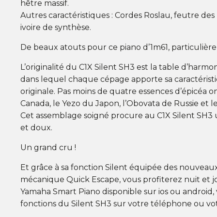
hêtre massif.
Autres caractéristiques : Cordes Roslau, feutre de
ivoire de synthèse.
De beaux atouts pour ce piano d’1m61, particulièr
L’originalité du C1X Silent SH3 est la table d’har
dans lequel chaque cépage apporte sa caractéristi
originale. Pas moins de quatre essences d’épicéa o
Canada, le Yezo du Japon, l’Obovata de Russie et 
Cet assemblage soigné procure au C1X Silent SH3 
et doux.
Un grand cru !
Et grâce à sa fonction Silent équipée des nouveau
mécanique Quick Escape, vous profiterez nuit et jou
Yamaha Smart Piano disponible sur ios ou android,
fonctions du Silent SH3 sur votre téléphone ou vot