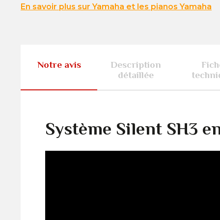
En savoir plus sur Yamaha et les pianos Yamaha
Notre avis
Description
Fich
détaillée
techni
Système Silent SH3 en 