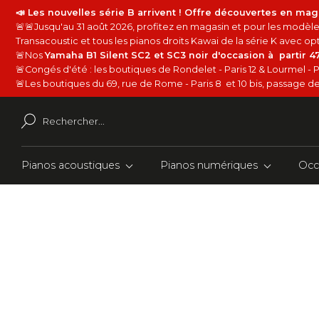
📣 Les nouvelles série B arrivent ! Offre découvertes en mag
🚨🚨Jusqu'au 31 août 2026, profitez en magasin et pour les modèles
Transacoustic et tous les pianos droits Kawai de la série K avec 
🚨Nos
Yamaha B1 Silent SC2 et SC3 noir d'occasion à partir 
🚨Congés d'été : les boutiques de Rondelet - Paris 12 & Lourmel - P
🚨Les boutiques du 69, rue de Rome - Paris 8 et 10 bis, passage de 
Pianos acoustiques
Pianos numériques
Occ