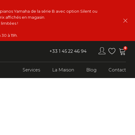
s pianos Yamaha de la série B avec option Silent ou
rix affichés en magasin.
limitées !
 30 à 19h.
0
+33 1 45 22 46 94
Services
La Maison
Blog
Contact