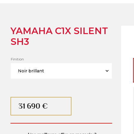
YAMAHA C1X SILENT
SH3
Finition
31 690 €