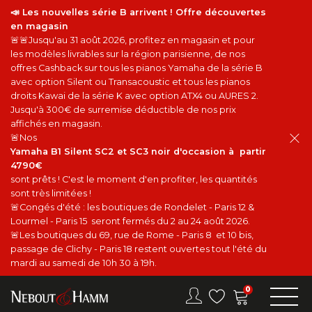
📣 Les nouvelles série B arrivent ! Offre découvertes
en magasin
🚨🚨Jusqu'au 31 août 2026, profitez en magasin et pour
les modèles livrables sur la région parisienne, de nos
offres Cashback sur tous les pianos Yamaha de la série B
avec option Silent ou Transacoustic et tous les pianos
droits Kawai de la série K avec option ATX4 ou AURES 2.
Jusqu'à 300€ de surremise déductible de nos prix
affichés en magasin.
🚨Nos
Yamaha B1 Silent SC2 et SC3 noir d'occasion à partir
4790€
sont prêts ! C'est le moment d'en profiter, les quantités
sont très limitées !
🚨Congés d'été : les boutiques de Rondelet - Paris 12 &
Lourmel - Paris 15 seront fermés du 2 au 24 août 2026.
🚨Les boutiques du 69, rue de Rome - Paris 8 et 10 bis,
passage de Clichy - Paris 18 restent ouvertes tout l'été du
mardi au samedi de 10h 30 à 19h.
0