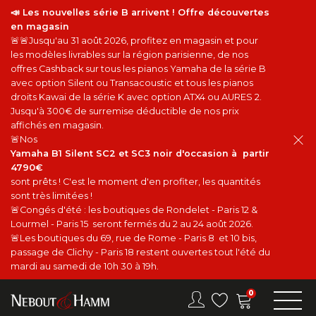
📣 Les nouvelles série B arrivent ! Offre découvertes
en magasin
🚨🚨Jusqu'au 31 août 2026, profitez en magasin et pour
les modèles livrables sur la région parisienne, de nos
offres Cashback sur tous les pianos Yamaha de la série B
avec option Silent ou Transacoustic et tous les pianos
droits Kawai de la série K avec option ATX4 ou AURES 2.
Jusqu'à 300€ de surremise déductible de nos prix
affichés en magasin.
🚨Nos
Yamaha B1 Silent SC2 et SC3 noir d'occasion à partir
4790€
sont prêts ! C'est le moment d'en profiter, les quantités
sont très limitées !
🚨Congés d'été : les boutiques de Rondelet - Paris 12 &
Lourmel - Paris 15 seront fermés du 2 au 24 août 2026.
🚨Les boutiques du 69, rue de Rome - Paris 8 et 10 bis,
passage de Clichy - Paris 18 restent ouvertes tout l'été du
mardi au samedi de 10h 30 à 19h.
0