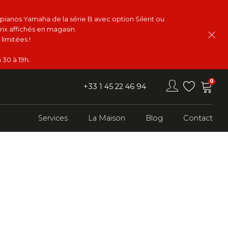
s pianos Yamaha de la série B avec option Silent ou
rix affichés en magasin.
limitées !
 30 à 19h.
0
+33 1 45 22 46 94
Services
La Maison
Blog
Contact