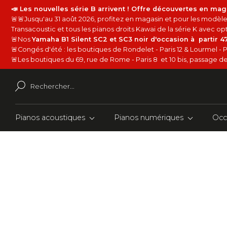
📣 Les nouvelles série B arrivent ! Offre découvertes en mag
🚨🚨Jusqu'au 31 août 2026, profitez en magasin et pour les modèles
Transacoustic et tous les pianos droits Kawai de la série K avec 
🚨Nos
Yamaha B1 Silent SC2 et SC3 noir d'occasion à partir 
🚨Congés d'été : les boutiques de Rondelet - Paris 12 & Lourmel - P
🚨Les boutiques du 69, rue de Rome - Paris 8 et 10 bis, passage de 
Pianos acoustiques
Pianos numériques
Occ