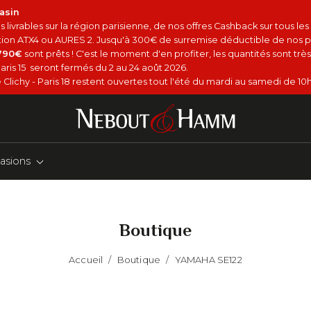
asin
 livrables sur la région parisienne, de nos offres Cashback sur tous le
option ATX4 ou AURES 2. Jusqu'à 300€ de surremise déductible de nos p
4790€
sont prêts ! C'est le moment d'en profiter, les quantités sont très 
aris 15 seront fermés du 2 au 24 août 2026.
Clichy - Paris 18 restent ouvertes tout l'été du mardi au samedi de 10h
asions
Boutique
Accueil
/
Boutique
/
YAMAHA SE122