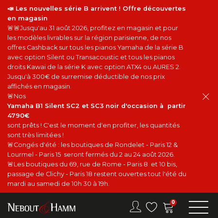
📣 Les nouvelles série B arrivent ! Offre découvertes
en magasin
🚨🚨Jusqu'au 31 août 2026, profitez en magasin et pour
les modèles livrables sur la région parisienne, de nos
offres Cashback sur tous les pianos Yamaha de la série B
avec option Silent ou Transacoustic et tous les pianos
droits Kawai de la série K avec option ATX4 ou AURES 2.
Jusqu'à 300€ de surremise déductible de nos prix
affichés en magasin.
🚨Nos
Yamaha B1 Silent SC2 et SC3 noir d'occasion à partir
4790€
sont prêts ! C'est le moment d'en profiter, les quantités
sont très limitées !
🚨Congés d'été : les boutiques de Rondelet - Paris 12 &
Lourmel - Paris 15 seront fermés du 2 au 24 août 2026.
🚨Les boutiques du 69, rue de Rome - Paris 8 et 10 bis,
passage de Clichy - Paris 18 restent ouvertes tout l'été du
mardi au samedi de 10h 30 à 19h.
0